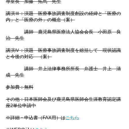
導室長 加藤 拓馬 先生
講演Ⅲ：演題 医療事故調査制度創設の経緯と「医療の
内」と「医療の外」の概念（案）
講師 鹿児島県医療法人協会会長 小田原 良
治 先生
講演Ⅳ：演題 医療事故調査制度を総括して―現状認識
と今後の対応―（案）
講師 井上法律事務所所長 弁護士 井上 清
成 先生
参加費：無料
その他：日本医師会及び鹿児島県医師会生涯教育認定講
座2単位申請中
※詳細・申込書（FAX用）は
こちら