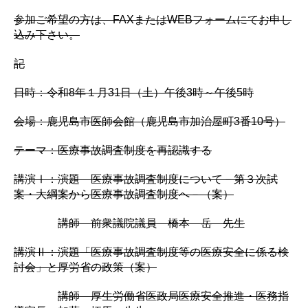
参加ご希望の方は、FAXまたはWEBフォームにてお申し
込み下さい。
記
日時：令和8年１月31日（土）午後3時～午後5時
会場：鹿児島市医師会館（鹿児島市加治屋町3番10号）
テーマ：医療事故調査制度を再認識する
講演Ⅰ：演題 医療事故調査制度について－第３次試
案・大綱案から医療事故調査制度へ－（案）
講師 前衆議院議員 橋本 岳 先生
講演Ⅱ：演題「医療事故調査制度等の医療安全に係る検
討会」と厚労省の政策（案）
講師 厚生労働省医政局医療安全推進・医務指